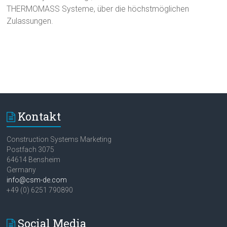
THERMOMASS Systeme, über die höchstmöglichen
Zulassungen.
Kontakt
Construction Systems Marketing
Postfach 3075
64614 Bensheim
Germany
info@csm-de.com
+49 (0) 6251 790890
Social Media