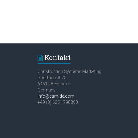
Kontakt
Construction Systems Marketing
Postfach 3075
64614 Bensheim
Germany
info@csm-de.com
+49 (0) 6251 790890