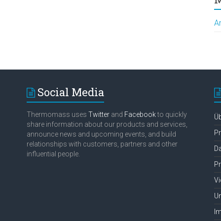
A
Social Media
Thermomass uses
Twitter
and
Facebook
to quickly
Ü
share information about our products and services,
P
announce news and upcoming events, and build
relationships with customers, partners and other
D
influential people.
Pr
V
Un
I