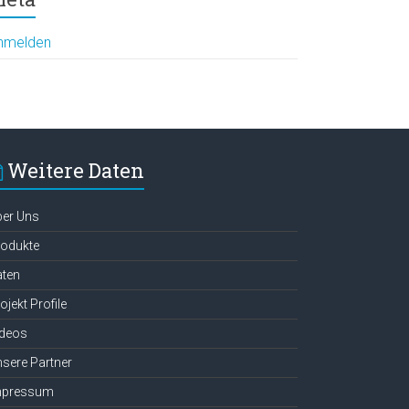
nmelden
Weitere Daten
ber Uns
rodukte
aten
ojekt Profile
ideos
sere Partner
mpressum